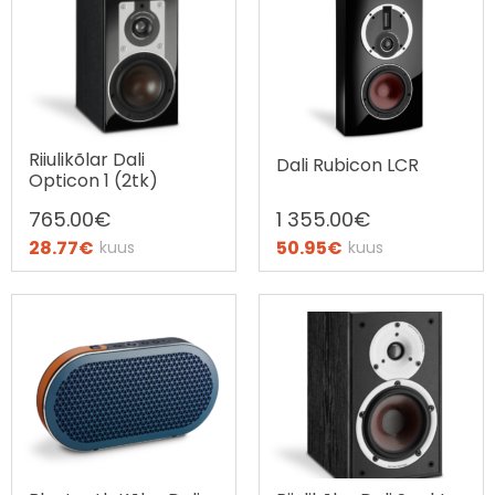
Riiulikõlar Dali
Dali Rubicon LCR
Opticon 1 (2tk)
765.00
€
1 355.00
€
28.77
€
50.95
€
kuus
kuus
Ostax järelmaks
Ostax järelmaks