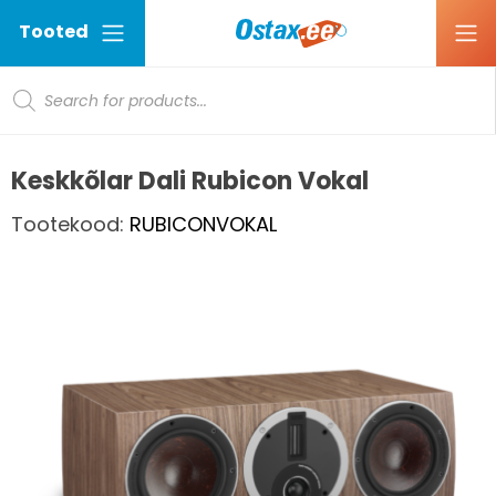
Tooted
Products search
Ostax
Keskkõlar Dali Rubicon Vokal
Tootekood:
RUBICONVOKAL