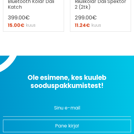
Bluetooth Kõlar Dali
Riiulikõlar Dali Spektor
Katch
2 (2tk)
399.00
€
299.00
€
15.00
€
11.24
€
kuus
kuus
Ostax järelmaks
Ostax järelmaks
Ole esimene, kes kuuleb
sooduspakkumistest!
Uudiskirjaga liitumine
Pane kirja!