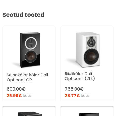
Seotud tooted
Riiulikõlar Dali
Seinakõlar kõlar Dali
Opticon 1 (2tk)
Opticon LCR
690.00
€
765.00
€
25.95
€
28.77
€
kuus
kuus
Ostax järelmaks
Ostax järelmaks