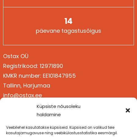
14
päevane tagastusõigus
Ostax OÜ
Registrikood: 12971890
Kontaktid
KMKR number: EE101847955
Tallinn, Harjumaa
info@ostax.ee
+372 5377 3611
Küpsiste nõusoleku
haldamine
Veebilehel kasutatakse küpsiseid. Küpsised on valikud teie
Ostutingimused
Järelmaks
kasutajamugavuse ning veebikülastusstatistika eesmärgil.