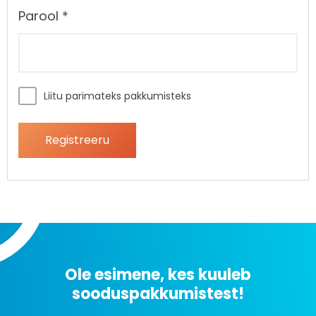
Parool
*
Liitu parimateks pakkumisteks
Registreeru
Ole esimene, kes kuuleb
sooduspakkumistest!
Uudiskirjaga liitumine