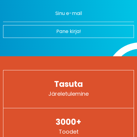
Pane kirja!
Tasuta
Järeletulemine
3000+
Toodet