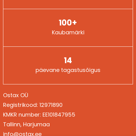
100+
Kaubamärki
14
päevane tagastusõigus
Ostax OÜ
Registrikood: 12971890
Kontaktid
KMKR number: EE101847955
Tallinn, Harjumaa
info@ostax.ee